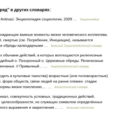
ряд" в других словарях:
ntinazi. Энциклопедия социологии, 2009 …
Энциклопедия
ождающие важные моменты жизни человеческого коллектива.
, смертью (см. Погребение, Инициации), называются
угие обряды календарными …
Большой Энциклопедический словарь
ых обычаем действий, в которых воплощаются религиозные
адебный о. Похоронный о. Церковные обряды. Религиозные
 венчанья. // Привычный… …
Энциклопедический словарь
вводить в культовые таинства) возрастные (или половозрастные)
н. форм обществ, связи людей на ранне племен. стадии
. нормы жизни поколению,… …
Атеистический словарь
, совокупность условных, традиционных действий,
й целесообразности, но служащих символом определённых
дного выражения и закрепления.… …
Большая советская