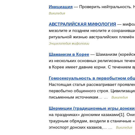
Инициация
— Проверить нейтральность. 
Википедия
АВСТРАЛИЙСКАЯ МИФОЛОГИЯ
— мифоло
мезолите и позднем неолите и сохранивших
ритуальной жизнью австралийских племён
Энциклопедия мифологии
Шаманизм в Корее
— Шаманизм (корейско
из нескольких основных религиозных теч
в Корее имеет давние корни. С течением
Гомосексуальность в первобытном об
Настоящая статья рассматривает проявлен
первобытно общинного строя. Цивилизаци
письменным источникам… …
Википедия
Шермиции (традиционные игры донских
на праздниках» донскими казаками[1]. Он
траурным обрядам, входили в станичные 
этноспорт донских казаков,… …
Википедия