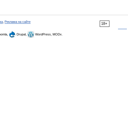
ка
,
Реклама на сайте
18+
omla,
Drupal,
WordPress, MODx.