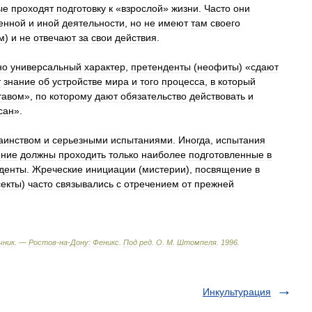
ые
проходят
подготовку
к
«
взрослой
»
жизни
.
Часто
они
енной
и
иной
деятельности
,
но
не
имеют
там
своего
м
)
и
не
отвечают
за
свои
действия
.
но
универсальный
характер
,
претенденты
(
неофиты
) «
сдают
т
знание
об
устройстве
мира
и
того
процесса
,
в
который
тавом
»,
по
которому
дают
обязательство
действовать
и
сан
».
аинством
и
серьезными
испытаниями
.
Иногда
,
испытания
ние
должны
проходить
только
наиболее
подготовленные
в
денты
.
Жреческие
инициации
(
мистерии
),
посвящение
в
секты
)
часто
связывались
с
отречением
от
прежней
чник
. —
Ростов
-
на
-
Дону:
Феникс
.
Под
ред
.
О
.
М
.
Штомпеля
.
1996
.
Инкультурация