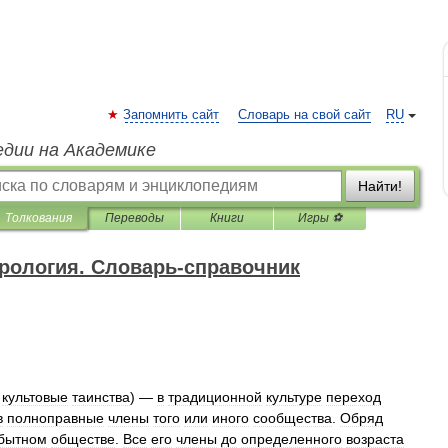
Запомнить сайт
Словарь на свой сайт
RU
едии на Академике
Найти!
Толкования
Переводы
Книги
Игры ⚽
урология. Словарь-справочник
культовые
таинства
) —
в
традиционной
культуре
переход
в
полноправные
члены
того
или
иного
сообщества
.
Обряд
бытном
обществе
.
Все
его
члены
до
определенного
возраста