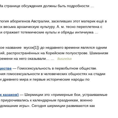
На странице обсуждения должны быть подробности …
гия аборигенов Австралии, заселивших этот материк ещё в
 весьма архаическую культуру. А. м. тесно переплетена с
 и отражает тотемические культы и обряды интичиума …
е название мусок[1]) до недавнего времени являлся одним
ений, распространённых на Корейском полуострове. Шаманизм
 времени на него оказывали… …
Википедия
ществе
— Гомосексуальность в первобытном обществе.
ия гомосексуальности в человеческих общностях на стадии
и древнего мира и первые исторические народы по
 казаков)
— Шермиции это «примерные бои, устраиваемые
и приурочивались к календарным праздникам, военно
«домашние игры». Сегодня шермиции развиваются как