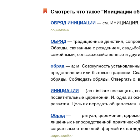
Смотреть что такое "Инициации об
ОБРЯД ИНИЦИАЦИИ
— см. ИНИЦИАЦИЯ. A
социологии
ОБРЯД
— традиционные действия, сопров
Обряды, связанные с рождением, свадьбой
семейными; сельскохозяйственные и др
обряд
— а; м. Совокупность установленн
представления или бытовые традиции. Св
обряды. Соблюдать обряды. Отвергать о.
ИНИЦИАЦИИ
— (лат. initiare посвящать, 
посвятительные церемонии. И. одна из ос
развития. Цель их передать общеплемен
Обряд
— ритуал, церемония, церемониал
лишённых непосредственной практическо
социальных отношений, формой их нагля
энциклопедия