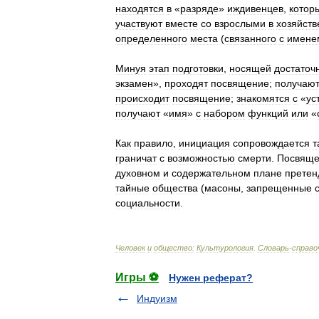
находятся
в
«
разряде
»
иждивенцев
,
котор
участвуют
вместе
со
взрослыми
в
хозяйств
определенного
места
(
связанного
с
имене
Минуя
этап
подготовки
,
носящей
достаточ
экзамен
»,
проходят
посвящение
;
получаю
происходит
посвящение
;
знакомятся
с
«
ус
получают
«
имя
»
с
набором
функций
или
«
Как
правило
,
инициация
сопровождается
т
граничат
с
возможностью
смерти
.
Посвяще
духовном
и
содержательном
плане
претен
тайные
общества
(
масоны
,
запрещенные
социальности
.
Человек
и
общество:
Культурология
.
Словарь
-
справо
Игры ⚽
Нужен реферат?
Индуизм